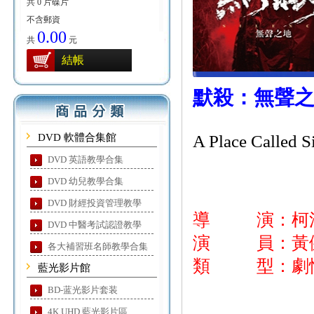
共 0 片碟片
不含郵資
0.00
共
元
結帳
默殺：無聲
DVD 軟體合集館
A Place Called S
DVD 英語教學合集
DVD 幼兒教學合集
DVD 財經投資管理教學
導 演：柯
DVD 中醫考試認證教學
演 員：黃健瑋
各大補習班名師教學合集
類 型：劇情
藍光影片館
BD-蓝光影片套装
4K UHD 藍光影片區