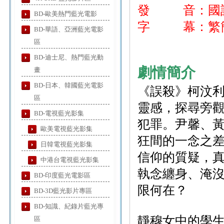
發 音：國
BD-歐美熱門藍光電影
字 幕：繁簡
BD-華語、亞洲藍光電影
區
BD-迪士尼、熱門藍光動
劇情簡介
畫
BD-日本、韓國藍光電影
《誤殺》柯汶
區
靈感，探尋旁
BD-電視藍光影集
犯罪。尹馨、
歐美電視藍光影集
狂間的一念之
日韓電視藍光影集
信仰的質疑，
中港台電視藍光影集
執念纏身、淹
BD-印度藍光電影區
限何在？
BD-3D藍光影片專區
BD-知識、紀錄片藍光專
靜穆女中的學
區