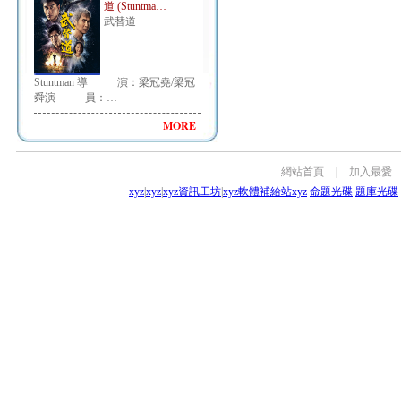
道 (Stuntma…
武替道
Stuntman 導 演：梁冠堯/梁冠
舜演 員：…
MORE
網站首頁
|
加入最愛
xyz
|
xyz
|
xyz資訊工坊
|
xyz軟體補給站
xyz
命題光碟
題庫光碟