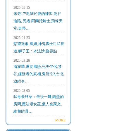
2025-05-15
米奇17號,關於愛的練習,曼谷
淪陷, 死者,阿爾托騎士,荊棘天
堂,史蒂…
2025-04-23
慾望迷蹤,鳳姐,神鬼戰士II,武替
道,獅子王：木法沙,臨界點
2025-03-26
潘霍華,遷徒風險,完美伴侶,禁
谷,嫌疑者的真相,鬼聲泣2,台北
追緝令…
2025-03-05
猛毒最終章：最後一舞,隔壁的
房間,魔法壞女巫,獵人克萊文,
維和防暴…
MORE