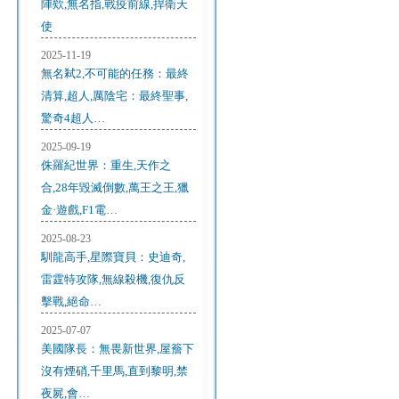
陣欸,無名指,戰疫前線,捍衛天
使
2025-11-19
無名弒2,不可能的任務：最終
清算,超人,厲陰宅：最終聖事,
驚奇4超人…
2025-09-19
侏羅紀世界：重生,天作之
合,28年毀滅倒數,萬王之王,獵
金·遊戲,F1電…
2025-08-23
馴龍高手,星際寶貝：史迪奇,
雷霆特攻隊,無線殺機,復仇反
擊戰,絕命…
2025-07-07
美國隊長：無畏新世界,屋簷下
沒有煙硝,千里馬,直到黎明,禁
夜屍,會…