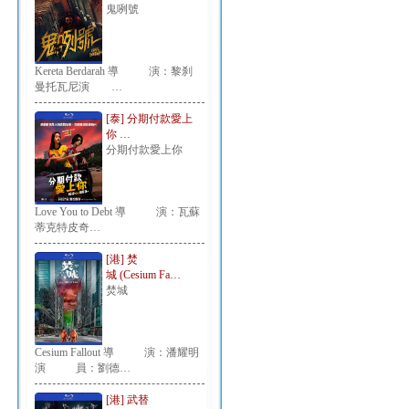
鬼咧號
Kereta Berdarah 導 演：黎刹
曼托瓦尼演 …
[泰] 分期付款愛上
你 …
分期付款愛上你
Love You to Debt 導 演：瓦蘇
蒂克特皮奇…
[港] 焚
城 (Cesium Fa…
焚城
Cesium Fallout 導 演：潘耀明
演 員：劉德…
[港] 武替