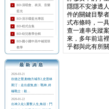
BD-演唱會、表演、音樂
隱隱不安滲透
藍光
件的關鍵目擊
BD-演示碟藍光專區
式布條時，一
BD-程式合集
查一連串失蹤
BD-幼兒教學合輯
來，多年前這
BD-國小國中高中補習班
乎都與此有所
教學
2026-03-21
欣德之聲,動物方城市2,史普林
斯汀：走出虛無,創：戰神, 終
極戰士：殺…
2026-01-22
出神入化3,重擊人生,角頭：鬥