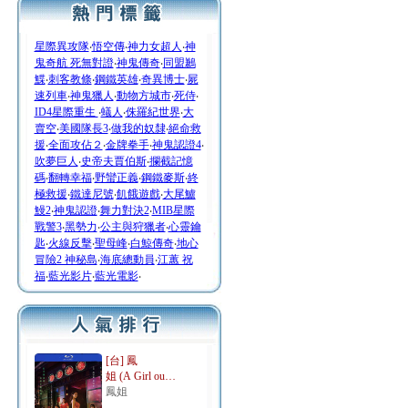
星際異攻隊
‧
悟空傳
‧
神力女超人
‧
神
鬼奇航 死無對證
‧
神鬼傳奇
‧
同盟鶼
鰈
‧
刺客教條
‧
鋼鐵英雄
‧
奇異博士
‧
屍
速列車
‧
神鬼獵人
‧
動物方城市
‧
死侍
‧
ID4星際重生
‧
蟻人
‧
侏羅紀世界
‧
大
賣空
‧
美國隊長3
‧
做我的奴隸
‧
絕命救
援
‧
全面攻佔２
‧
金牌拳手
‧
神鬼認證4
‧
吹夢巨人
‧
史帝夫賈伯斯
‧
攔截記憶
碼
‧
翻轉幸福
‧
野蠻正義
‧
鋼鐵麥斯
‧
終
極救援
‧
鐵達尼號
‧
飢餓遊戲
‧
大尾鱸
鰻2
‧
神鬼認證
‧
舞力對決2
‧
MIB星際
戰警3
‧
黑勢力
‧
公主與狩獵者
‧
心靈鑰
匙
‧
火線反擊
‧
聖母峰
‧
白鯨傳奇
‧
地心
冒險2 神秘島
‧
海底總動員
‧
江蕙 祝
福
‧
藍光影片
‧
藍光電影
‧
[台] 鳳
姐 (A Girl ou…
鳳姐