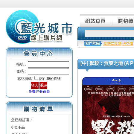
星際異攻隊
悟空傳
[中] 默殺：無聲之地 (A Place
帳號：
密碼：
忘記密碼 |
記住我的帳號
免費註冊會員
您已經訂購：
0 套產品