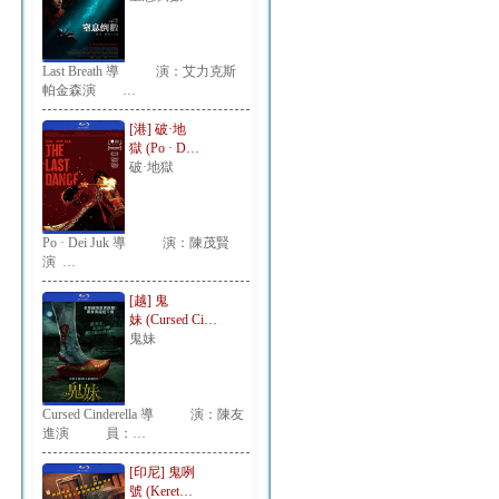
Last Breath 導 演：艾力克斯
帕金森演 …
[港] 破·地
獄 (Po · D…
破·地獄
Po · Dei Juk 導 演：陳茂賢
演 …
[越] 鬼
妹 (Cursed Ci…
鬼妹
Cursed Cinderella 導 演：陳友
進演 員：…
[印尼] 鬼咧
號 (Keret…