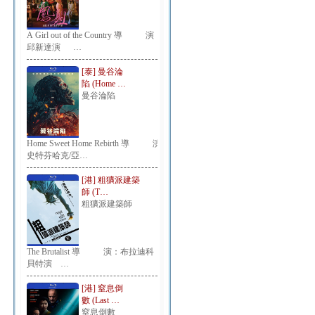
A Girl out of the Country 導 演：
邱新達演 …
[泰] 曼谷淪
陷 (Home …
曼谷淪陷
Home Sweet Home Rebirth 導 演：
史特芬哈克/亞…
[港] 粗獷派建築
師 (T…
粗獷派建築師
The Brutalist 導 演：布拉迪科
貝特演 …
[港] 窒息倒
數 (Last …
窒息倒數