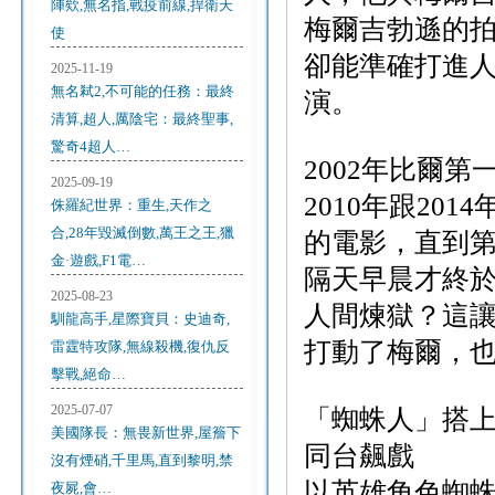
陣欸,無名指,戰疫前線,捍衛天
梅爾吉勃遜的
使
卻能準確打進
2025-11-19
無名弒2,不可能的任務：最終
演。
清算,超人,厲陰宅：最終聖事,
驚奇4超人…
2002年比爾第
2025-09-19
2010年跟2
侏羅紀世界：重生,天作之
合,28年毀滅倒數,萬王之王,獵
的電影，直到
金·遊戲,F1電…
隔天早晨才終
2025-08-23
人間煉獄？這
馴龍高手,星際寶貝：史迪奇,
打動了梅爾，也
雷霆特攻隊,無線殺機,復仇反
擊戰,絕命…
2025-07-07
「蜘蛛人」搭上
美國隊長：無畏新世界,屋簷下
同台飆戲
沒有煙硝,千里馬,直到黎明,禁
以英雄角色蜘
夜屍,會…