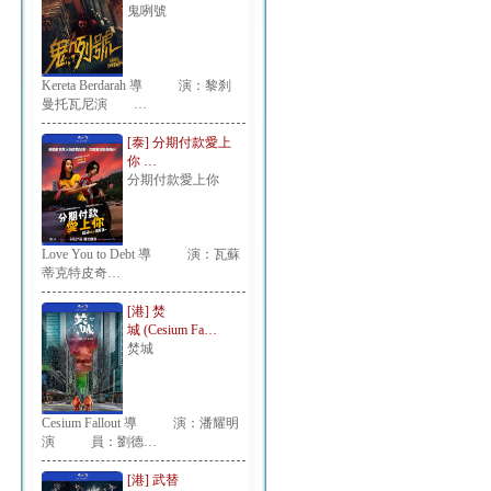
鬼咧號
Kereta Berdarah 導 演：黎刹
曼托瓦尼演 …
[泰] 分期付款愛上
你 …
分期付款愛上你
Love You to Debt 導 演：瓦蘇
蒂克特皮奇…
[港] 焚
城 (Cesium Fa…
焚城
Cesium Fallout 導 演：潘耀明
演 員：劉德…
[港] 武替