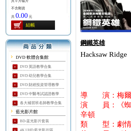
共 0 片碟片
不含郵資
0.00
共
元
結帳
鋼鐵英雄
Hacksaw Ridge
DVD 軟體合集館
DVD 英語教學合集
DVD 幼兒教學合集
DVD 財經投資管理教學
導 演：梅爾
DVD 中醫考試認證教學
各大補習班名師教學合集
演 員：《蜘
藍光影片館
辛頓
BD-蓝光影片套装
類 型：劇
4K UHD 藍光影片區