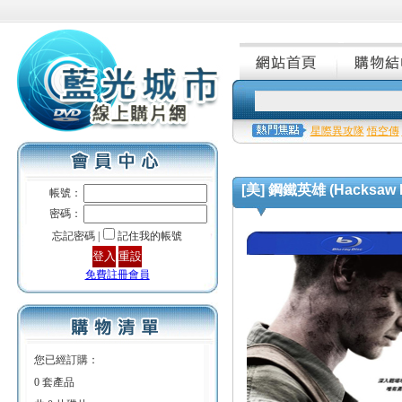
星際異攻隊
悟空傳
[美] 鋼鐵英雄 (Hacksaw Ri
帳號：
密碼：
忘記密碼 |
記住我的帳號
免費註冊會員
您已經訂購：
0 套產品