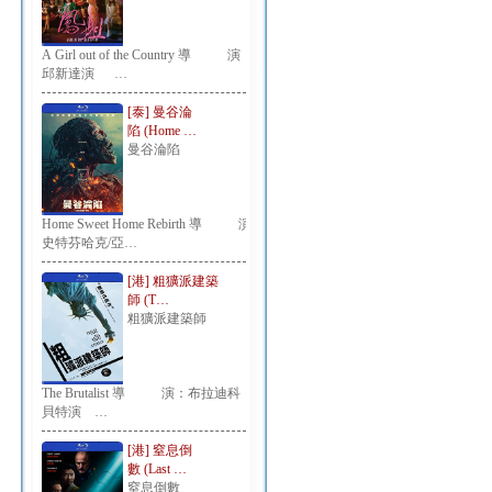
A Girl out of the Country 導 演：
邱新達演 …
[泰] 曼谷淪
陷 (Home …
曼谷淪陷
Home Sweet Home Rebirth 導 演：
史特芬哈克/亞…
[港] 粗獷派建築
師 (T…
粗獷派建築師
The Brutalist 導 演：布拉迪科
貝特演 …
[港] 窒息倒
數 (Last …
窒息倒數