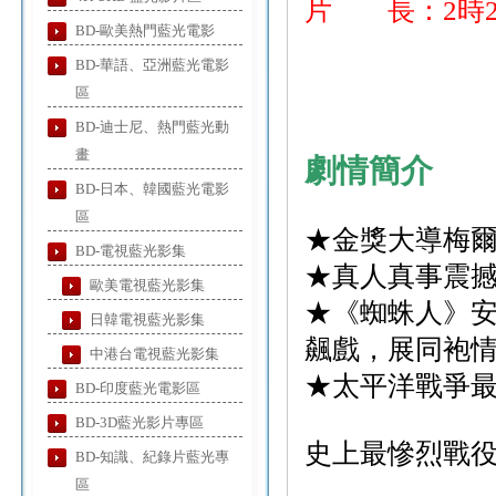
片 長：2時2
BD-歐美熱門藍光電影
BD-華語、亞洲藍光電影
區
BD-迪士尼、熱門藍光動
畫
劇情簡介
BD-日本、韓國藍光電影
區
★金獎大導梅爾
BD-電視藍光影集
★真人真事震
歐美電視藍光影集
★《蜘蛛人》
日韓電視藍光影集
飆戲，展同袍
中港台電視藍光影集
★太平洋戰爭
BD-印度藍光電影區
BD-3D藍光影片專區
史上最慘烈戰役
BD-知識、紀錄片藍光專
區