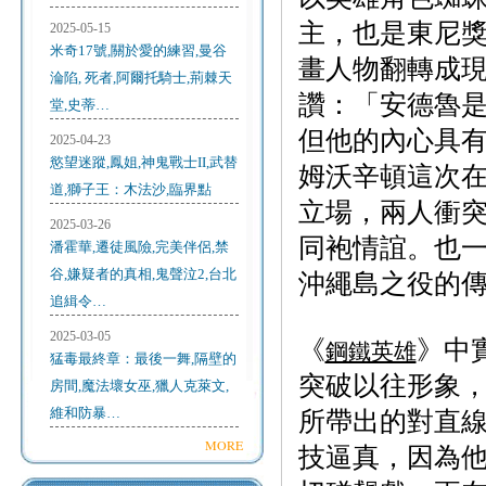
主，也是東尼
2025-05-15
米奇17號,關於愛的練習,曼谷
畫人物翻轉成
淪陷, 死者,阿爾托騎士,荊棘天
讚：「安德魯
堂,史蒂…
但他的內心具
2025-04-23
慾望迷蹤,鳳姐,神鬼戰士II,武替
姆沃辛頓這次
道,獅子王：木法沙,臨界點
立場，兩人衝
2025-03-26
同袍情誼。也
潘霍華,遷徒風險,完美伴侶,禁
谷,嫌疑者的真相,鬼聲泣2,台北
沖繩島之役的
追緝令…
2025-03-05
《
》中
鋼鐵英雄
猛毒最終章：最後一舞,隔壁的
突破以往形象
房間,魔法壞女巫,獵人克萊文,
維和防暴…
所帶出的對直
MORE
技逼真，因為