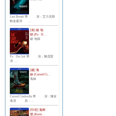
Last Breath 導 演：艾力克斯
帕金森演 …
[港] 破·地
獄 (Po · D…
破·地獄
Po · Dei Juk 導 演：陳茂賢
演 …
[越] 鬼
妹 (Cursed Ci…
鬼妹
Cursed Cinderella 導 演：陳友
進演 員：…
[印尼] 鬼咧
號 (Keret…