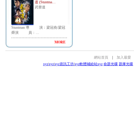
道 (Stuntma…
武替道
Stuntman 導 演：梁冠堯/梁冠
舜演 員：…
MORE
網站首頁
|
加入最愛
xyz
|
xyz
|
xyz資訊工坊
|
xyz軟體補給站
xyz
命題光碟
題庫光碟