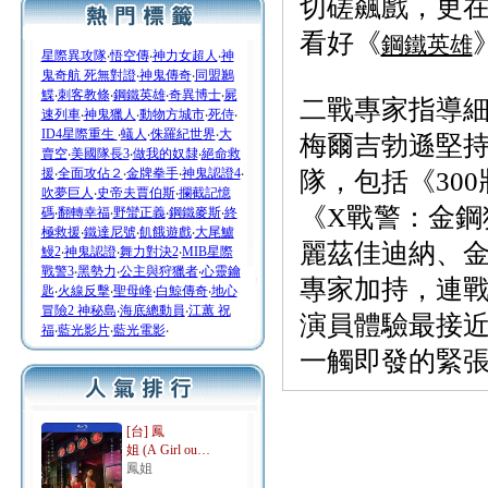
切磋飆戲，更
看好《
鋼鐵英雄
星際異攻隊
‧
悟空傳
‧
神力女超人
‧
神
鬼奇航 死無對證
‧
神鬼傳奇
‧
同盟鶼
鰈
‧
刺客教條
‧
鋼鐵英雄
‧
奇異博士
‧
屍
二戰專家指導
速列車
‧
神鬼獵人
‧
動物方城市
‧
死侍
‧
ID4星際重生
‧
蟻人
‧
侏羅紀世界
‧
大
梅爾吉勃遜堅
賣空
‧
美國隊長3
‧
做我的奴隸
‧
絕命救
援
‧
全面攻佔２
‧
金牌拳手
‧
神鬼認證4
‧
隊，包括《30
吹夢巨人
‧
史帝夫賈伯斯
‧
攔截記憶
《X戰警：金鋼
碼
‧
翻轉幸福
‧
野蠻正義
‧
鋼鐵麥斯
‧
終
極救援
‧
鐵達尼號
‧
飢餓遊戲
‧
大尾鱸
麗茲佳迪納、
鰻2
‧
神鬼認證
‧
舞力對決2
‧
MIB星際
戰警3
‧
黑勢力
‧
公主與狩獵者
‧
心靈鑰
專家加持，連
匙
‧
火線反擊
‧
聖母峰
‧
白鯨傳奇
‧
地心
冒險2 神秘島
‧
海底總動員
‧
江蕙 祝
演員體驗最接
福
‧
藍光影片
‧
藍光電影
‧
一觸即發的緊
[台] 鳳
姐 (A Girl ou…
鳳姐