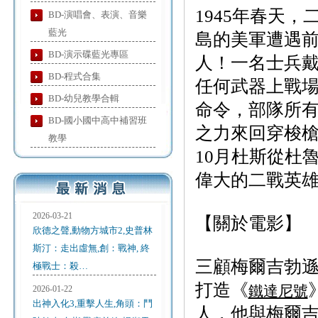
1945年春天
BD-演唱會、表演、音樂
藍光
島的美軍遭遇前
BD-演示碟藍光專區
人！一名士兵戴
BD-程式合集
任何武器上戰
BD-幼兒教學合輯
命令，部隊所
BD-國小國中高中補習班
之力來回穿梭槍
教學
10月杜斯從杜
偉大的二戰英
2026-03-21
【關於電影】
欣德之聲,動物方城市2,史普林
斯汀：走出虛無,創：戰神, 終
三顧梅爾吉勃
極戰士：殺…
打造《
鐵達尼號
2026-01-22
出神入化3,重擊人生,角頭：鬥
人，他與梅爾