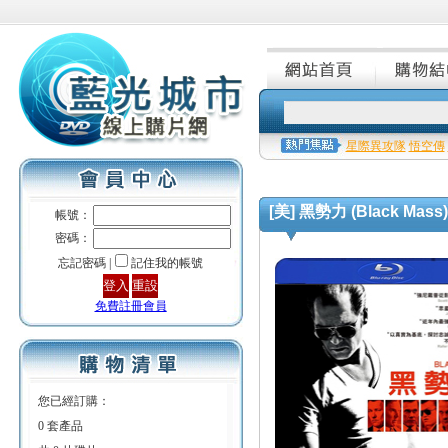
星際異攻隊
悟空傳
[美] 黑勢力 (Black Mass)
帳號：
密碼：
忘記密碼 |
記住我的帳號
免費註冊會員
您已經訂購：
0 套產品