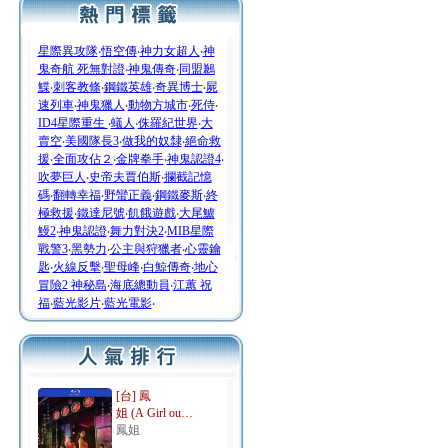
星際異攻隊
‧
悟空傳
‧
神力女超人
‧
神
鬼奇航 死無對證
‧
神鬼傳奇
‧
同盟鶼
鰈
‧
刺客教條
‧
鋼鐵英雄
‧
奇異博士
‧
屍
速列車
‧
神鬼獵人
‧
動物方城市
‧
死侍
‧
ID4星際重生
‧
蟻人
‧
侏羅紀世界
‧
大
賣空
‧
美國隊長3
‧
做我的奴隸
‧
絕命救
援
‧
全面攻佔２
‧
金牌拳手
‧
神鬼認證4
‧
吹夢巨人
‧
史帝夫賈伯斯
‧
攔截記憶
碼
‧
翻轉幸福
‧
野蠻正義
‧
鋼鐵麥斯
‧
終
極救援
‧
鐵達尼號
‧
飢餓遊戲
‧
大尾鱸
鰻2
‧
神鬼認證
‧
舞力對決2
‧
MIB星際
戰警3
‧
黑勢力
‧
公主與狩獵者
‧
心靈鑰
匙
‧
火線反擊
‧
聖母峰
‧
白鯨傳奇
‧
地心
冒險2 神秘島
‧
海底總動員
‧
江蕙 祝
福
‧
藍光影片
‧
藍光電影
‧
[台] 鳳
姐 (A Girl ou…
鳳姐