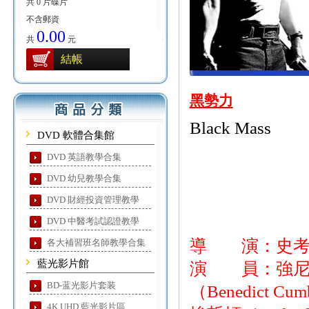
共 0 片碟片
不含郵資
0.00
共
元
結帳
黑勢力
Black Mass
DVD 軟體合集館
DVD 英語教學合集
DVD 幼兒教學合集
DVD 財經投資管理教學
DVD 中醫考試認證教學
導 演：史考特庫伯
各大補習班名師教學合集
藍光影片館
演 員：強尼戴普
BD-蓝光影片套装
（Benedict C
4K UHD 藍光影片區