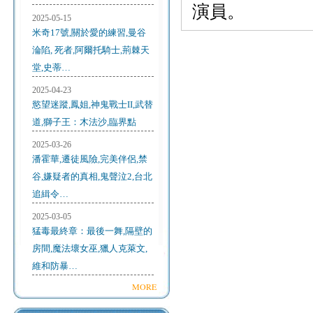
演員。
2025-05-15
米奇17號,關於愛的練習,曼谷
淪陷, 死者,阿爾托騎士,荊棘天
堂,史蒂…
2025-04-23
慾望迷蹤,鳳姐,神鬼戰士II,武替
道,獅子王：木法沙,臨界點
2025-03-26
潘霍華,遷徒風險,完美伴侶,禁
谷,嫌疑者的真相,鬼聲泣2,台北
追緝令…
2025-03-05
猛毒最終章：最後一舞,隔壁的
房間,魔法壞女巫,獵人克萊文,
維和防暴…
MORE