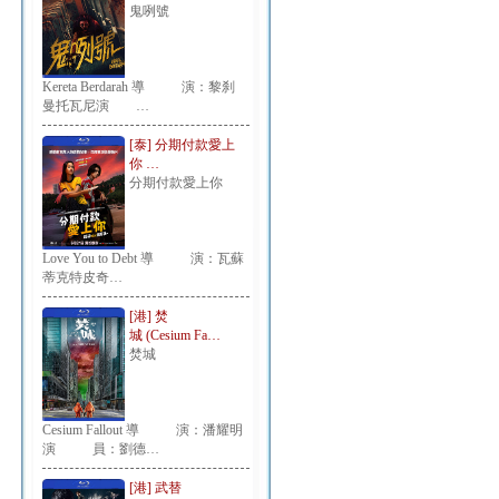
鬼咧號
Kereta Berdarah 導 演：黎刹
曼托瓦尼演 …
[泰] 分期付款愛上
你 …
分期付款愛上你
Love You to Debt 導 演：瓦蘇
蒂克特皮奇…
[港] 焚
城 (Cesium Fa…
焚城
Cesium Fallout 導 演：潘耀明
演 員：劉德…
[港] 武替