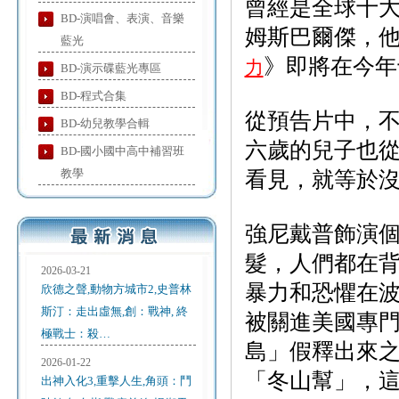
曾經是全球十
BD-演唱會、表演、音樂
姆斯巴爾傑，
藍光
》即將在今年
力
BD-演示碟藍光專區
BD-程式合集
從預告片中，
BD-幼兒教學合輯
六歲的兒子也
BD-國小國中高中補習班
教學
看見，就等於
強尼戴普飾演
髮，人們都在
2026-03-21
暴力和恐懼在
欣德之聲,動物方城市2,史普林
斯汀：走出虛無,創：戰神, 終
被關進美國專
極戰士：殺…
島」假釋出來
2026-01-22
「冬山幫」，
出神入化3,重擊人生,角頭：鬥