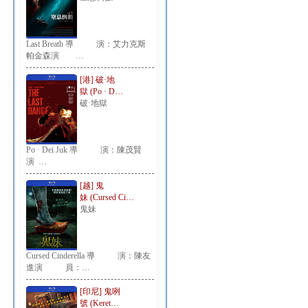
Last Breath 導 演：艾力克斯
帕金森演 …
[港] 破·地
獄 (Po · D…
破·地獄
Po · Dei Juk 導 演：陳茂賢
演 …
[越] 鬼
妹 (Cursed Ci…
鬼妹
Cursed Cinderella 導 演：陳友
進演 員：…
[印尼] 鬼咧
號 (Keret…