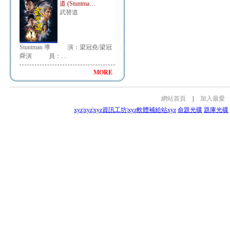
道 (Stuntma…
武替道
Stuntman 導 演：梁冠堯/梁冠
舜演 員：…
MORE
網站首頁
|
加入最愛
xyz
|
xyz
|
xyz資訊工坊
|
xyz軟體補給站
xyz
命題光碟
題庫光碟