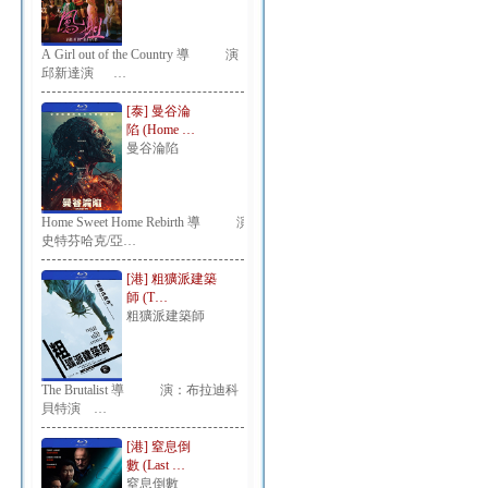
A Girl out of the Country 導 演：
邱新達演 …
[泰] 曼谷淪
陷 (Home …
曼谷淪陷
Home Sweet Home Rebirth 導 演：
史特芬哈克/亞…
[港] 粗獷派建築
師 (T…
粗獷派建築師
The Brutalist 導 演：布拉迪科
貝特演 …
[港] 窒息倒
數 (Last …
窒息倒數