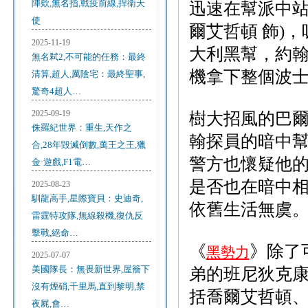
陣欸,無名指,戰疫前線,捍衛天
迅速在幫派中站穩
使
爾艾哲頓 飾)
2025-11-19
大利黑幫，約
無名弒2,不可能的任務：最終
機拿下整個波
清算,超人,厲陰宅：最終聖事,
驚奇4超人…
2025-09-19
樹大招風的巴爾
侏羅紀世界：重生,天作之
翰探員的暗中
合,28年毀滅倒數,萬王之王,獵
警方也懷疑他的
金·遊戲,F1電…
是否也在暗中
2025-08-23
馴龍高手,星際寶貝：史迪奇,
依舊生活無虞
雷霆特攻隊,無線殺機,復仇反
擊戰,絕命…
《
》除了
黑勢力
2025-07-07
美國隊長：無畏新世界,屋簷下
弟的班尼狄克
沒有煙硝,千里馬,直到黎明,禁
括喬爾艾哲頓
夜屍,會…