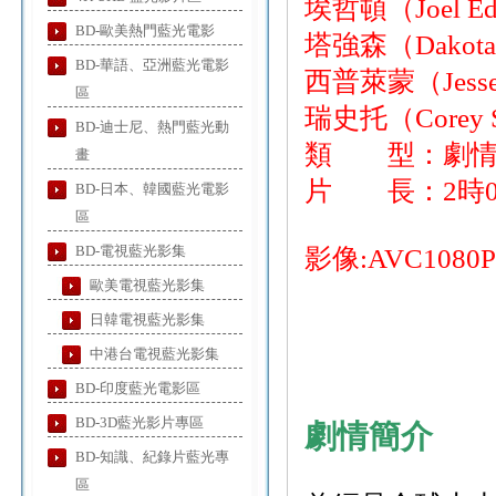
埃哲頓（Joel E
BD-歐美熱門藍光電影
塔強森（Dakota
BD-華語、亞洲藍光電影
西普萊蒙（Jesse
區
瑞史托（Corey 
BD-迪士尼、熱門藍光動
類 型：劇情
畫
片 長：2時0
BD-日本、韓國藍光電影
區
BD-電視藍光影集
影像:AVC1080
歐美電視藍光影集
日韓電視藍光影集
中港台電視藍光影集
BD-印度藍光電影區
BD-3D藍光影片專區
劇情簡介
BD-知識、紀錄片藍光專
區